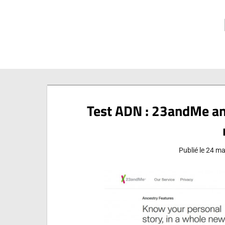
Aller
au
contenu
Test ADN : 23andMe ann
Publié le
24 ma