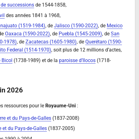
 de successions
de 1544-1858,
vil
des années 1841 à 1968,
anajuato (1519-1984)
, de
Jalisco (1590-2022)
, de
Mexico
 de
Oaxaca (1590-2022)
, de
Puebla (1545-2009)
, de
San
90-1978)
, de
Zacatecas (1605-1980)
, de
Querétaro (1590-
rito Federal (1514-1970)
, soit plus de 12 millions d’actes,
 Bicol
(1738-1989) et de la
paroisse d’Ilocos
(1718-
uin 2026
s ressources pour le
Royaume-Uni
:
rre et du Pays-de-Galles
(1837-2008)
e et du Pays-de-Galles
(1837-2005)