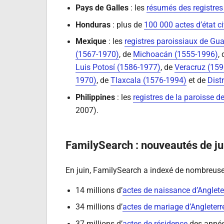
Pays de Galles
: les
résumés des registres
Honduras
: plus de
100 000 actes d’état ci
Mexique
: les
registres paroissiaux de Gu
(1567-1970)
, de
Michoacán (1555-1996)
,
Luis Potosí (1586-1977)
, de
Veracruz (15
1970)
, de
Tlaxcala (1576-1994)
et de
Dist
Philippines
: les
registres de la paroisse de
2007).
FamilySearch : nouveautés de j
En juin, FamilySearch a indexé de nombreuse
14 millions d’
actes de naissance d’Anglete
34 millions d’
actes de mariage d’Angleterr