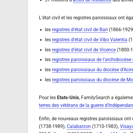
37 millions d’
actes de résidence
des année
L’état civil et les registres paroissiaux ont 
les
registres d’état civil de Bari
(1866-1929
les
registres d’état civil de Vibo Valentia
(1
les
registres d’état civil de Vicence
(1800-1
les
registres paroissiaux de l’archidiocèse
les
registres paroissiaux du diocèse d’Acir
les
registres paroissiaux du diocèse de M
Pour les
Etats-Unis
, FamilySearch a égaleme
terres des vétérans de la guerre d’Indépenda
Enfin, de nouveaux registres paroissiaux ont
(1738-1989),
Calabarzon
(1710-1983),
Visaya