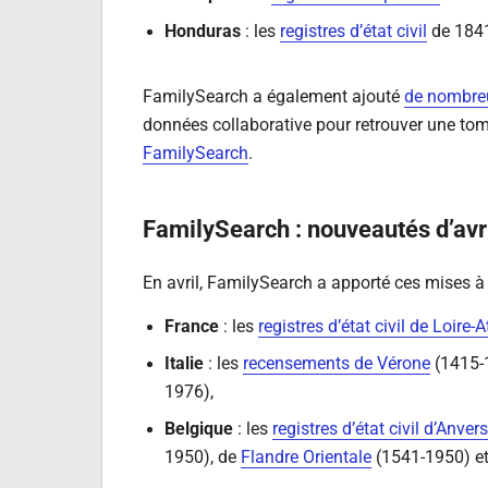
Honduras
: les
registres d’état civil
de 184
FamilySearch a également ajouté
de nombreu
données collaborative pour retrouver une tom
FamilySearch
.
FamilySearch : nouveautés d’avr
En avril, FamilySearch a apporté ces mises à 
France
: les
registres d’état civil de Loire-
Italie
: les
recensements de Vérone
(1415-
1976),
Belgique
: les
registres d’état civil d’Anvers
1950), de
Flandre Orientale
(1541-1950) e