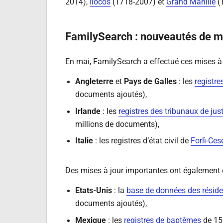
2014),
Ilocos
(1718-2007) et
Grand Manille
(
FamilySearch : nouveautés de 
En mai, FamilySearch a effectué ces mises à 
Angleterre
et
Pays de Galles
: les
registr
documents ajoutés),
Irlande
: les
registres des tribunaux de jus
millions de documents),
Italie
: les registres d’état civil de
Forlì-Ces
Des mises à jour importantes ont également é
Etats-Unis
: la
base de données des résid
documents ajoutés),
Mexique
: les
registres de baptêmes
de 156