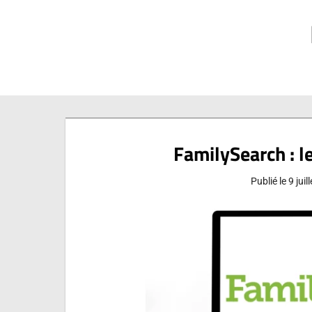
Aller
au
contenu
FamilySearch : l
Publié le
9 juil