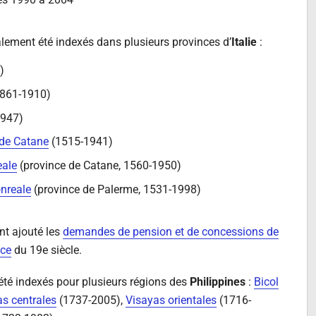
s 1990 à 2004
également été indexés dans plusieurs provinces d’
Italie
:
)
861-1910)
947)
 de Catane
(1515-1941)
eale
(province de Catane, 1560-1950)
onreale
(province de Palerme, 1531-1998)
nt ajouté les
demandes de pension et de concessions de
nce
du 19e siècle.
 été indexés pour plusieurs régions des
Philippines
:
Bicol
s centrales
(1737-2005),
Visayas orientales
(1716-