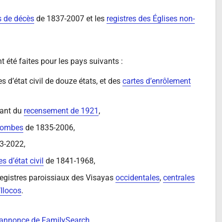
s de décès
de 1837-2007 et les
registres des Églises non-
 été faites pour les pays suivants :
s d’état civil de douze états, et des
cartes d’enrôlement
nant du
recensement de 1921
,
 tombes
de 1835-2006,
3-2022,
es d’état civil
de 1841-1968,
registres paroissiaux des Visayas
occidentales
,
centrales
’Ilocos
.
annonce de FamilySearch
.