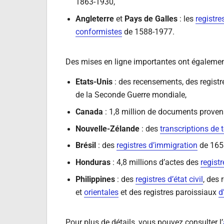
1863-1930,
Angleterre
et
Pays de Galles
: les
registre
conformistes
de 1588-1977.
Des mises en ligne importantes ont également
Etats-Unis
: des recensements, des registre
de la Seconde Guerre mondiale,
Canada
: 1,8 million de documents prove
Nouvelle-Zélande
: des
transcriptions de
Brésil
: des
registres d’immigration
de 165
Honduras
: 4,8 millions d’actes des
registr
Philippines
: des
registres d’état civil
, des 
et
orientales
et des registres paroissiaux
d
Pour plus de détails, vous pouvez consulter l’